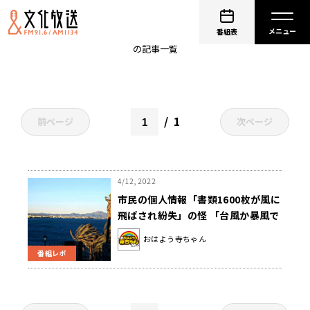
小ネタ
番組表
の記事一覧
1
前ページ
次ページ
4/12, 2022
市民の個人情報「書類1600枚が風に
飛ばされ紛失」の怪 「台風か暴風で
すよね」「緊縮財政で紙がペラペ
おはよう寺ちゃん
ラ？」
番組レポ