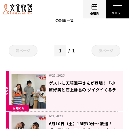
小学生あるある
番組表
の記事一覧
1
前ページ
次ページ
6/23, 2023
ゲストに天﨑滉平さんが登場！『小
原好美と石上静香の グイグイくるラ
ジオ。』第13回！
お知らせ
6/9, 2023
6月10日（土）18時30分～ 放送！