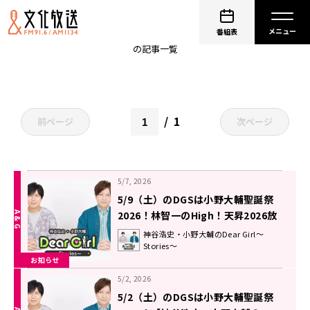
小野大輔聖誕祭
番組表
の記事一覧
1
前ページ
次ページ
5/7, 2026
5/9（土）のDGSは小野大輔聖誕祭
2026！林智一のHigh！天昇2026放
送！【神谷浩史・小野大輔のDear
神谷浩史・小野大輔のDear Girl～
Stories～
Girl〜Stories〜】
お知らせ
5/2, 2026
5/2（土）のDGSは小野大輔聖誕祭