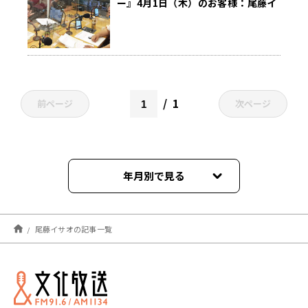
ー』4月1日（木）のお客様：尾藤イ
サオさん
1
前ページ
次ページ
年月別で見る
2021年04月
尾藤イサオの記事一覧