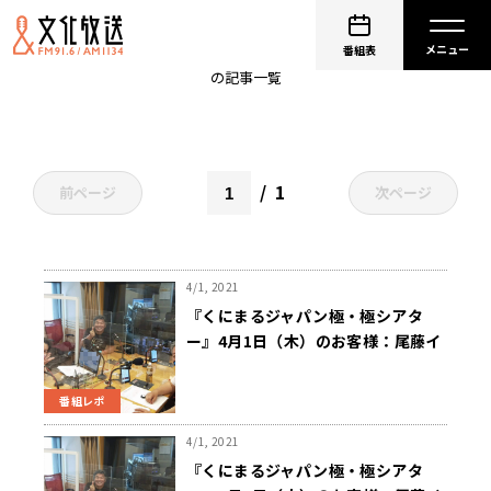
尾藤イサオ
番組表
の記事一覧
1
前ページ
次ページ
4/1, 2021
『くにまるジャパン極・極シアタ
ー』4月1日（木）のお客様：尾藤イ
サオさん
番組レポ
4/1, 2021
『くにまるジャパン極・極シアタ