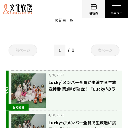
山口莉愛
番組表
の記事一覧
1
前ページ
次ページ
7/30, 2025
Lucky²メンバー全員が出演する生放
送特番 第2弾が決定！『Lucky²のラ
ッキートーク！～復活版SP vol.2
～』8月7日（木）放送
お知らせ
4/30, 2025
Lucky²がメンバー全員で生放送に挑