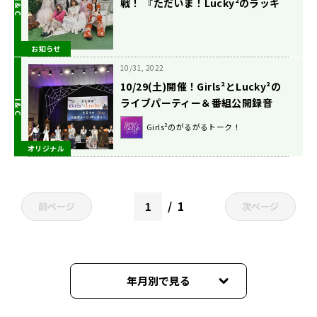
戦！ 『ただいま！Lucky²のラッキ
ートーク！～復活版SP～』5月8日
（木）放送
お知らせ
10/31, 2022
10/29(土)開催！Girls²とLucky²の
ライブパーティー＆番組公開録音
『文化放送 presents Girls²と
Girls²のがるがるトーク！
Lucky² ～ヒミツのハロウィーンパ
オリジナル
ーティー2022～』イベントレポート
1
前ページ
次ページ
年月別で見る