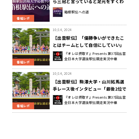
ら三冠と言っていると足元をすくわ
れる」～箱根駅伝への道～
箱根駅伝への道
番組レポ
10/14, 2024
【出雲駅伝】「優勝争いができたこ
とはチームとして自信にしていい」
駒澤大学・藤田敦史監督レース後イ
『オレは摂取す』Presents 第37回出雲
全日本大学選抜駅伝競走実況中継
ンタビュー
番組レポ
10/14, 2024
【出雲駅伝】駒澤大学・山川拓馬選
手レース後インタビュー「最後2位で
渡してしまったのが…」
『オレは摂取す』Presents 第37回出雲
全日本大学選抜駅伝競走実況中継
番組レポ