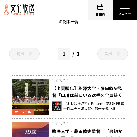
山川拓馬
番組表
の記事一覧
1
前ページ
次ページ
10/12, 2025
【出雲駅伝】駒澤大学・藤田敦史監
督「山川は前にいる選手を全員抜く
気持ちでいく」
『オレは摂取す』Presents 第37回出雲
全日本大学選抜駅伝競走実況中継
オリジナル
10/11, 2025
駒澤大学・藤田敦史監督 「最初か