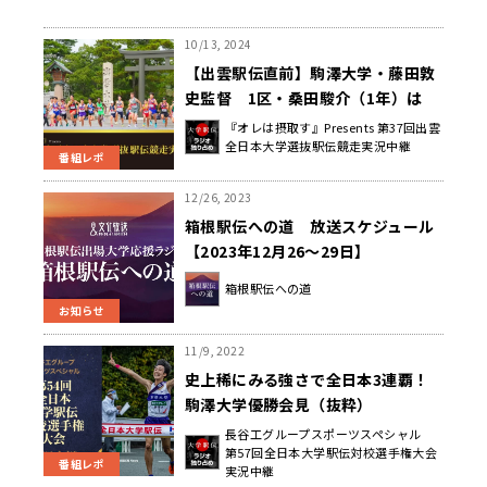
10/13, 2024
【出雲駅伝直前】駒澤大学・藤田敦
史監督 1区・桑田駿介（1年）は
「絶対の自信を持って配置」 ～レ
『オレは摂取す』Presents 第37回出雲
全日本大学選抜駅伝競走実況中継
ース前日取材
番組レポ
12/26, 2023
箱根駅伝への道 放送スケジュール
【2023年12月26～29日】
箱根駅伝への道
お知らせ
11/9, 2022
史上稀にみる強さで全日本3連覇！
駒澤大学優勝会見（抜粋）
長谷工グループスポーツスペシャル
第57回全日本大学駅伝対校選手権大会
番組レポ
実況中継