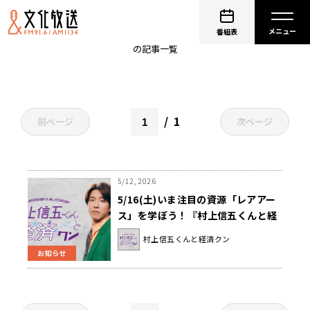
希土類
番組表
の記事一覧
1
前ページ
次ページ
5/12, 2026
5/16(土)いま注目の資源「レアアー
ス」を学ぼう！『村上信五くんと経
済クン』
村上信五くんと経済クン
お知らせ