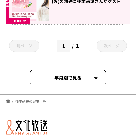
(火)の放送に後本萌葉さんがゲスト
出演！
お知らせ
1
前ページ
次ページ
年月別で見る
2024年09月
後本萌葉の記事一覧
2023年05月