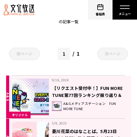
後本萌葉
番組表
の記事一覧
1
前ページ
次ページ
9/16, 2024
【リクエスト受付中！】FUN MORE
TUNE第77回ランキング振り返り＆
第78回 注目楽曲紹介
A&Gメディアステーション FUN
MORE TUNE
オリジナル
5/9, 2023
菱川花菜のはなことば。5月23日