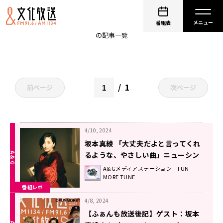
抱きしめて
番組表
の記事一覧
1
前ページ
次ページ
4/10, 2024
坂本真綾 「大丈夫だよと言ってくれ
るような、やさしい曲」ニューシン
グル『抱きしめて』に込めた想い！
A&Gメディアステーション FUN
MORE TUNE
番組レポ
4/8, 2024
【ふぁんも放送後記】ゲスト：坂本