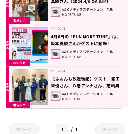
真綾さん（2024.4/6 OA #54）
A&Gメディアステーション FUN
MORE TUNE
番組レポ
4/1, 2024
4月6日の「FUN MORE TUNE」は、
坂本真綾さんがゲストに登場！
A&Gメディアステーション FUN
MORE TUNE
お知らせ
4/1, 2024
【ふぁんも放送後記】ゲスト：峯田
茉優さん、八巻アンナさん、芝崎典
子さん（2024.3/30 OA #53）
A&Gメディアステーション FUN
MORE TUNE
番組レポ
1
前ページ
次ページ