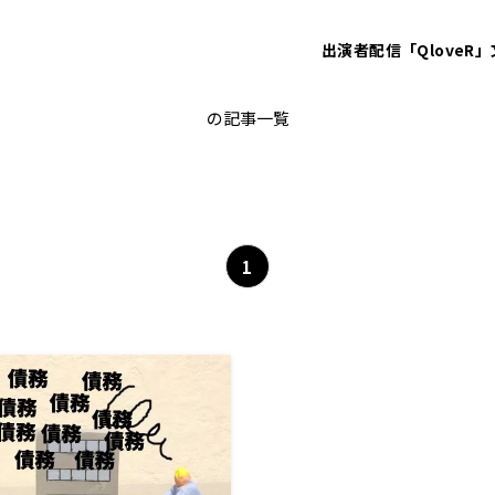
出演者
配信「QloveR」
政策投資銀行
の記事一覧
1