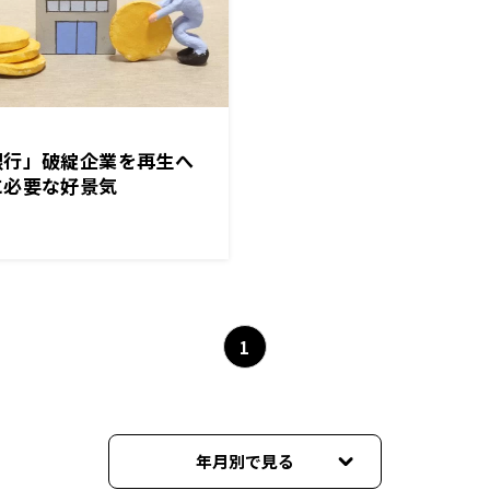
銀行」破綻企業を再生へ
に必要な好景気
1
年月別で見る