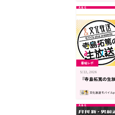
番組レポ
5/22, 2026
『寺島拓篤の生放
文化放送モバイルplu