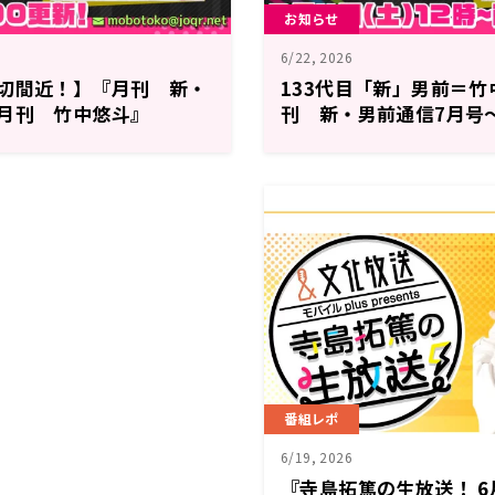
お知らせ
6/22, 2026
締切間近！】『月刊 新・
133代目「新」男前＝
月刊 竹中悠斗』
刊 新・男前通信7月号
斗』
番組レポ
6/19, 2026
『寺島拓篤の生放送！ 6