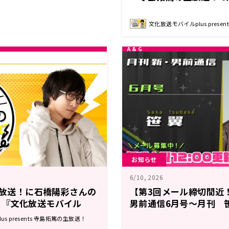
文化放送モバイルplus prese
お知らせ
6/10, 2026
の生放送！に石橋陽彩さんの
【第3回メール締切間近
！『文化放送モバイル
男前通信6月号～月刊 
nts 寺島拓篤の生放送！』
s presents 寺島拓篤の生放送！