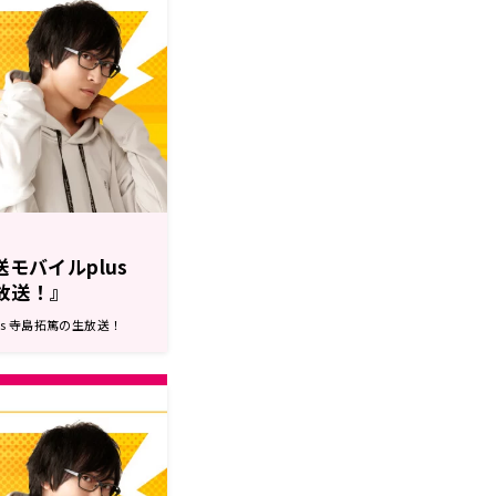
送モバイルplus
生放送！』
nts 寺島拓篤の生放送！