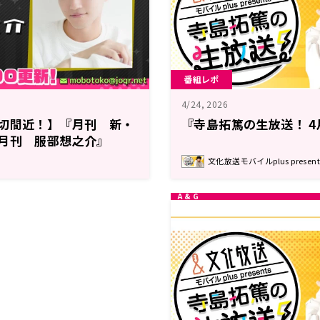
番組レポ
4/24, 2026
締切間近！】『月刊 新・
『寺島拓篤の生放送！ 4
月刊 服部想之介』
文化放送モバイルplus prese