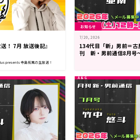
お知らせ
7/20, 2026
送！ 7月 放送後記』
134代目「新」男前＝
刊 新・男前通信8月号
南』
s presents 寺島拓篤の生放送！