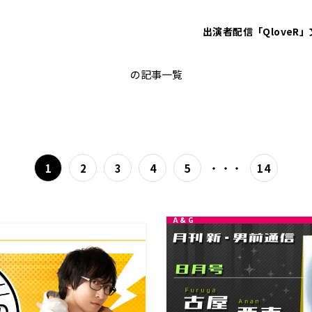
出演者
配信「QloveR」
文化放送モバイルplus
の記事一覧
・・・
1
2
3
4
5
14