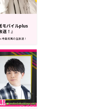
送モバイルplus
生放送！』
nts 寺島拓篤の生放送！