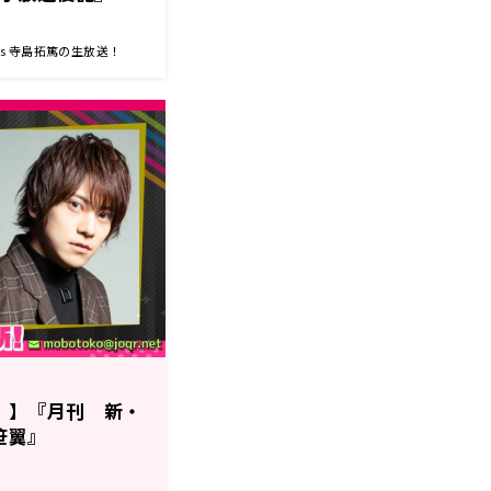
nts 寺島拓篤の生放送！
！】『月刊 新・
笹翼』