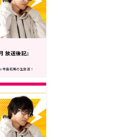
月 放送後記』
nts 寺島拓篤の生放送！