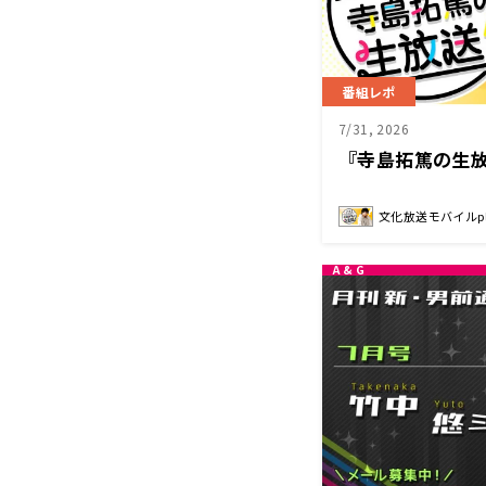
番組レポ
7/31, 2026
『寺島拓篤の生放
文化放送モバイルplu