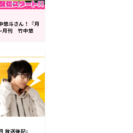
竹中悠斗さん！『月
～月刊 竹中悠
月 放送後記』