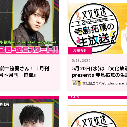
お知らせ
5/18, 2026
」男前＝笹翼さん！『月刊
5月20日(水)は『文化放
号～月刊 笹翼』
presents 寺島拓篤の
文化放送モバイルplus prese