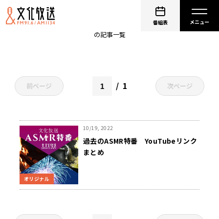
文化放送 花火大会
番組表
の記事一覧
1
前ページ
次ページ
10/19, 2022
過去のASMR特番 YouTubeリンク
まとめ
オリジナル