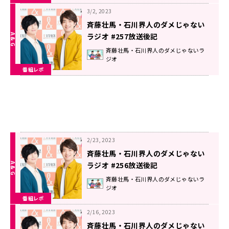
3/2, 2023
斉藤壮馬・石川界人のダメじゃない
ラジオ #257放送後記
斉藤壮馬・石川界人のダメじゃないラ
ジオ
番組レポ
2/23, 2023
斉藤壮馬・石川界人のダメじゃない
ラジオ #256放送後記
斉藤壮馬・石川界人のダメじゃないラ
ジオ
番組レポ
2/16, 2023
斉藤壮馬・石川界人のダメじゃない