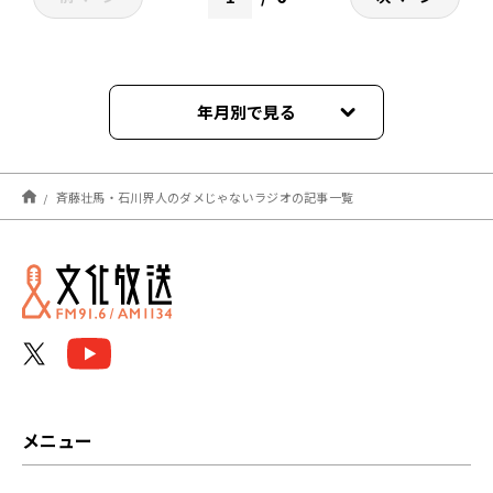
年月別で見る
2023年06月
斉藤壮馬・石川界人のダメじゃないラジオの記事一覧
2023年05月
2023年04月
2023年03月
2023年02月
2023年01月
メニュー
2022年12月