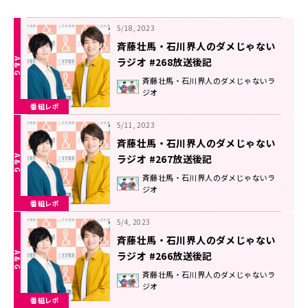
5/18, 2023
斉藤壮馬・石川界人のダメじゃない
ラジオ #268放送後記
斉藤壮馬・石川界人のダメじゃないラ
ジオ
番組レポ
5/11, 2023
斉藤壮馬・石川界人のダメじゃない
ラジオ #267放送後記
斉藤壮馬・石川界人のダメじゃないラ
ジオ
番組レポ
5/4, 2023
斉藤壮馬・石川界人のダメじゃない
ラジオ #266放送後記
斉藤壮馬・石川界人のダメじゃないラ
ジオ
番組レポ