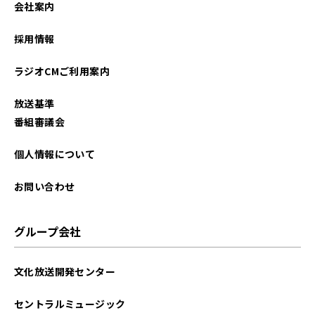
会社案内
2022年11月
採用情報
2022年10月
ラジオCMご利用案内
2022年09月
放送基準
2022年08月
番組審議会
2022年07月
個人情報について
2022年06月
お問い合わせ
2022年05月
グループ会社
2022年04月
文化放送開発センター
2022年03月
セントラルミュージック