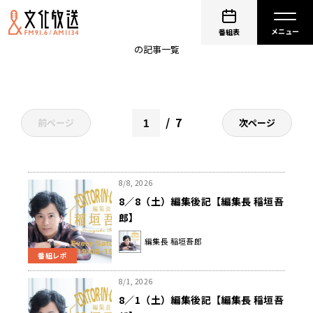
新しい地図
番組表
の記事一覧
7
前ページ
次ページ
8/8, 2026
8／8（土）編集後記【編集長 稲垣吾
郎】
編集長 稲垣吾郎
番組レポ
8/1, 2026
8／1（土）編集後記【編集長 稲垣吾