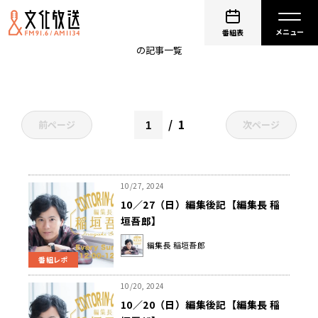
旅するビジネスマン
番組表
の記事一覧
1
前ページ
次ページ
10/27, 2024
10／27（日）編集後記【編集長 稲
垣吾郎】
編集長 稲垣吾郎
番組レポ
10/20, 2024
10／20（日）編集後記【編集長 稲