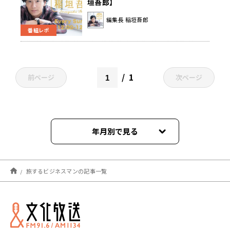
垣吾郎】
編集長 稲垣吾郎
番組レポ
1
前ページ
次ページ
年月別で見る
2024年10月
旅するビジネスマンの記事一覧