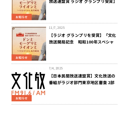
放送連盟賞 ラジオ グランプリ受賞】
『ドンとモーグリとライオンと ～や
なせたかし 名作前夜』
お知らせ
11/7, 2025
【ラジオ グランプリを受賞】「文化
放送開局記念 昭和100年スペシャ
ル 『ドンとモーグリとライオンと ～
やなせたかし 名作前夜』」 2025
お知らせ
年日本民間放送連盟賞
7/4, 2025
【日本民間放送連盟賞】文化放送の
番組がラジオ部門東京地区審査 2部
門で1位！報道番組部門『全生園の
柊』・教養番組部門『「ドンとモー
お知らせ
グリとライオンと ～やなせたかし 名
作前夜」』