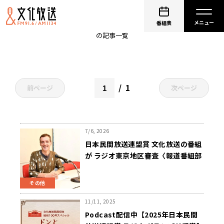
日本民間放送連盟賞
番組表
の記事一覧
1
前ページ
次ページ
7/6, 2026
日本民間放送連盟賞 文化放送の番組
が ラジオ東京地区審査〈報道番組部
門〉で1位 『文化放送 終戦80年スペ
シャル 戦争を知らない私たち』
その他
11/11, 2025
Podcast配信中【2025年日本民間