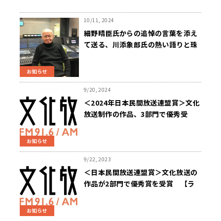
10/11, 2024
細野晴臣氏からの追悼の言葉を添え
て送る、川添象郎氏の熱い語りと珠
玉の音楽 特別番組『象のRadio～
キャンティの時代 Re:Born』
お知らせ
10/15（火）午後7時～ 放送
9/20, 2024
＜2024年日本民間放送連盟賞＞文化
放送制作の作品、3部門で優秀受
賞！
お知らせ
9/22, 2023
＜日本民間放送連盟賞＞文化放送の
作品が2部門で優秀賞を受賞 【ラ
ジオ教養部門】『知っていますか？
ロービジョン～0と1の間』／【ラジ
お知らせ
オエンターテインメント部門】『象