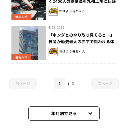
く2400人の従業員を九州工場に転籍
方針
おはよう寺ちゃん
番組レポ
4/25, 2025
「ホンダとのやり取り見てると…」
日産が過去最大の赤字で問われる体
質
おはよう寺ちゃん
番組レポ
1
前ページ
次ページ
年月別で見る