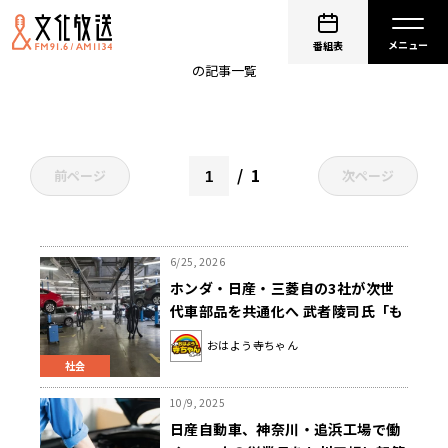
日産自動車
番組表
の記事一覧
1
前ページ
次ページ
6/25, 2026
ホンダ・日産・三菱自の3社が次世
代車部品を共通化へ 武者陵司氏「も
う争っても仕方ない時代ですから」
おはよう寺ちゃん
社会
10/9, 2025
日産自動車、神奈川・追浜工場で働