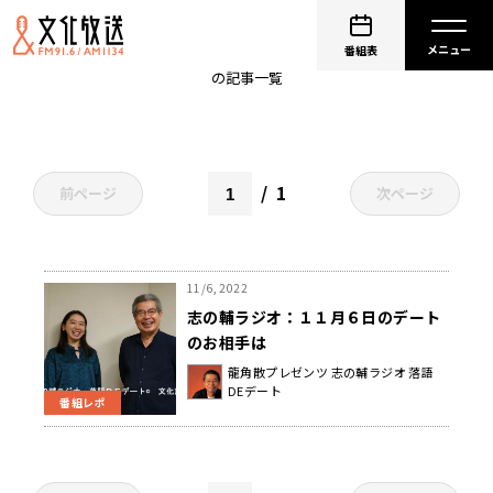
映像制作
番組表
の記事一覧
1
前ページ
次ページ
11/6, 2022
志の輔ラジオ：１１月６日のデート
のお相手は
龍角散プレゼンツ 志の輔ラジオ 落語
DEデート
番組レポ