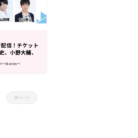
で配信！チケット
史、小野大輔、
「文化放送エクス
～Stories～
ト エクステンド
次ページ