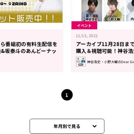
イベント
11/15, 2022
0時から番組初の有料生配信を
アーカイブ11月28日ま
央&坂泰斗のあんどーナッ
購入＆視聴可能！神谷浩
内山昂輝、石川界人出演
神谷浩史・小野大輔のDear Girl
テンド10周年記念イベン
フェス」11月19日開催
1
年月別で見る