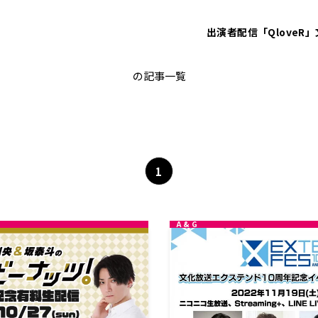
出演者
配信「QloveR」
有料生配信
の記事一覧
1