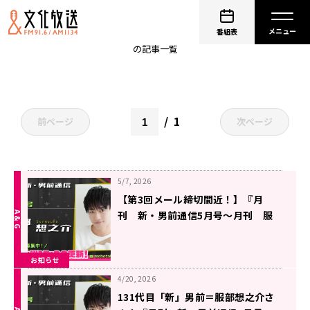
服部想之介
番組表
の記事一覧
1
前ページ
次ページ
5/7, 2026
【第3回メール締切間近！】『月
刊 新・男前通信5月号～月刊 服
部想之介』
お知らせ
4/20, 2026
131代目「新」男前＝服部想之介さ