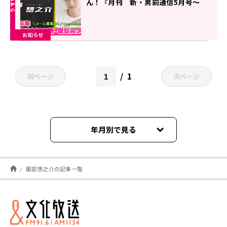
ん！『月刊 新・男前通信5月号～
月刊 服部想之介』
お知らせ
1
前ページ
次ページ
年月別で見る
2026年05月
服部想之介の記事一覧
2026年04月