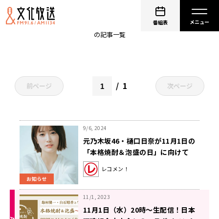
本格焼酎＆泡盛
番組表
の記事一覧
1
前ページ
次ページ
9/6, 2024
元乃木坂46・樋口日奈が11月1日の
「本格焼酎＆泡盛の日」に向けて
焼酎の魅力を余すことなくお届け！
レコメン！
特別番組『樋口日奈のここだけ』
お知らせ
10/3放送
11/1, 2023
11月1日（水）20時～生配信！日本