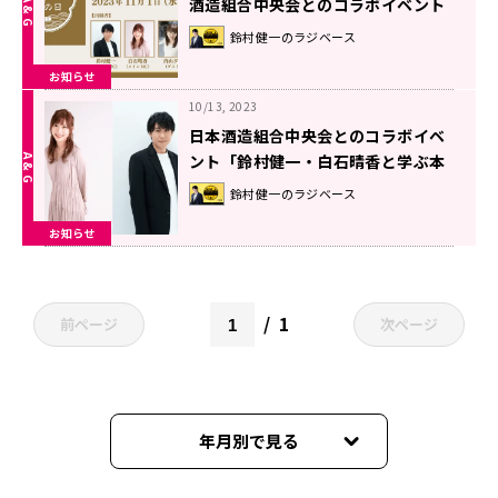
酒造組合中央会とのコラボイベント
「鈴村健一・白石晴香と学ぶ本格焼
鈴村健一のラジベース
酎＆泡盛～入門編～」
お知らせ
10/13, 2023
日本酒造組合中央会とのコラボイベ
ント「鈴村健一・白石晴香と学ぶ本
格焼酎＆泡盛～入門編～」11月1日
鈴村健一のラジベース
開催決定＆参加申込受付中！
お知らせ
1
前ページ
次ページ
年月別で見る