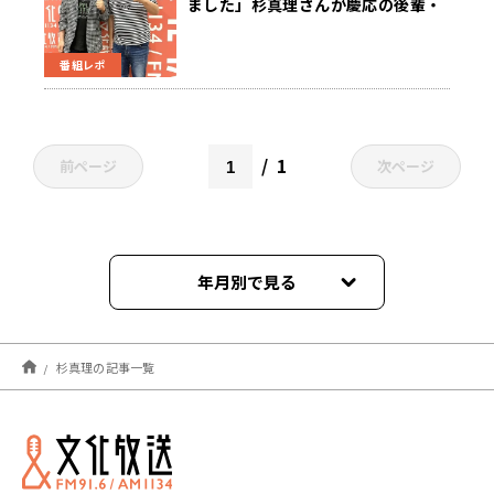
ました」杉真理さんが慶応の後輩・
竹内まりやとの意外な出会いを明か
す
番組レポ
1
前ページ
次ページ
年月別で見る
2025年12月
杉真理の記事一覧
2023年04月