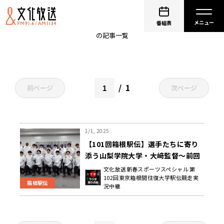
村上大樹
番組表
の記事一覧
1
前ページ
次ページ
1/1, 2025
【101回箱根駅伝】選手たちに寄り
添う山梨学院大学・大﨑監督～前回
予選会13位・本戦23位からの逆襲な
文化放送新春スポーツスペシャル 第
102回東京箱根間往復大学駅伝競走実
るか～
箱根駅伝
況中継