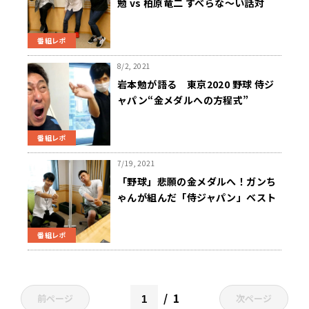
勉 vs 柏原竜二 すべらな～い話対
決！
番組レポ
8/2, 2021
岩本勉が語る 東京2020 野球 侍ジ
ャパン“金メダルへの方程式”
番組レポ
7/19, 2021
「野球」悲願の金メダルへ！ガンち
ゃんが組んだ「侍ジャパン」ベスト
オーダー
番組レポ
1
前ページ
次ページ