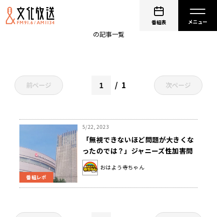
東山紀之
番組表
の記事一覧
1
前ページ
次ページ
5/22, 2023
「無視できないほど問題が大きくな
ったのでは？」ジャニーズ性加害問
題で東山紀之さんが謝罪
おはよう寺ちゃん
番組レポ