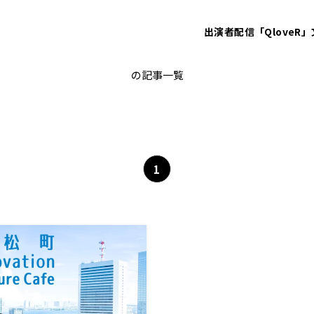
出演者
配信「QloveR」
東急不動産
の記事一覧
1