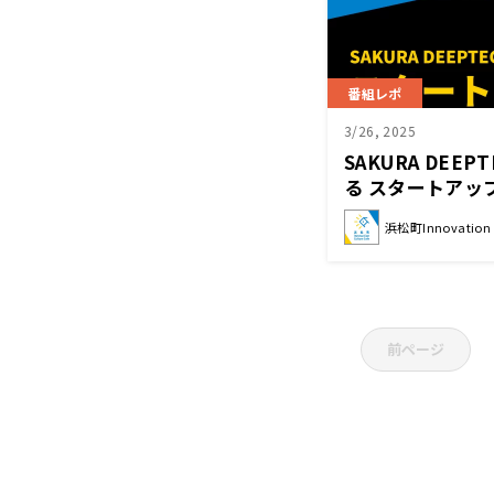
番組レポ
3/26, 2025
SAKURA DEEP
る スタートアッ
には？
浜松町Innovation C
前ページ