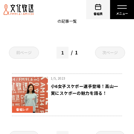
東海林和胡
番組表
の記事一覧
1
前ページ
次ページ
1/5, 2023
小6女子スケボー選手登場！高山一
実にスケボーの魅力を語る！
番組レポ