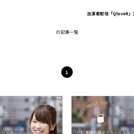
出演者
配信「QloveR」
松尾雄史
の記事一覧
1