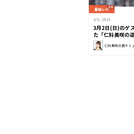
番組レポ
3/5, 2025
3月2日(日)の
た「仁科美咲の
仁科美咲の遊々ミ