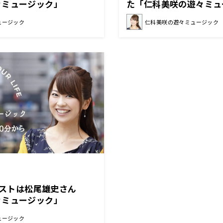
々ミュージック」
た「仁科美咲の遊々ミュ
ュージック
仁科美咲の遊々ミュージック
のゲストは松尾雄史さん
々ミュージック」
ュージック