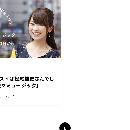
のゲストは松尾雄史さんでし
遊々ミュージック」
ュージック
1