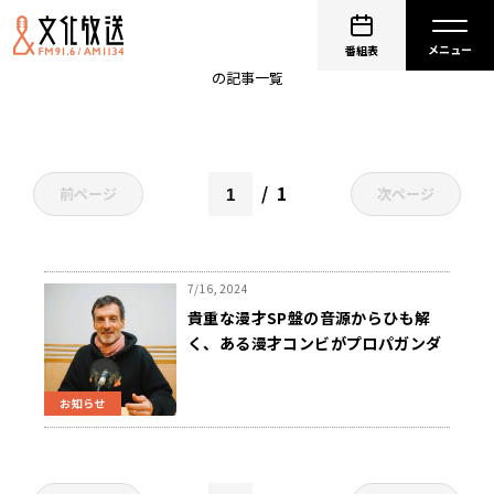
柏木新
番組表
の記事一覧
1
前ページ
次ページ
7/16, 2024
貴重な漫才SP盤の音源からひも解
く、ある漫才コンビがプロパガンダ
の中で貫いた芸人魂『戦後79年スペ
シャル 反骨の、漫才ユモレスク』8
お知らせ
月9日（金）午後8時～放送