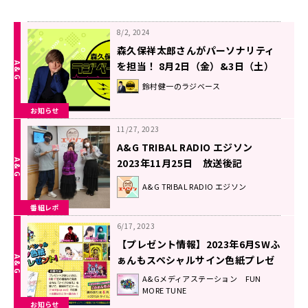
8/2, 2024
森久保祥太郎さんがパーソナリティ
を担当！ 8月2日（金）&3日（土）
「超！Ａ＆Ｇ＋」とABEMAで放送！
鈴村健一のラジベース
『鈴村健一のラジベースDUO』#17
お知らせ
11/27, 2023
A&G TRIBAL RADIO エジソン
2023年11月25日 放送後記
A&G TRIBAL RADIO エジソン
番組レポ
6/17, 2023
【プレゼント情報】2023年6月SWふ
ぁんもスペシャルサイン色紙プレゼ
ント企画
A&Gメディアステーション FUN
MORE TUNE
お知らせ