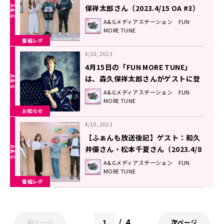
保祥太郎さん（2023.4/15 OA #3）
A&Gメディアステーション FUN
MORE TUNE
番組レポ
4/10, 2023
4月15日の「FUN MORE TUNE」
は、森久保祥太郎さんがゲストに登
場！
A&Gメディアステーション FUN
MORE TUNE
お知らせ
4/10, 2023
【ふぁんも放送後記】ゲスト：和久
井優さん・松本千夏さん（2023.4/8
OA #2）
A&Gメディアステーション FUN
MORE TUNE
番組レポ
4
前ページ
次ページ