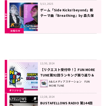
5/13, 2025
ゲーム「Side Kicks! beyond」新
テーマ曲『Breathing』by 森久保
祥太郎 YouTubeにてムービー公
開！
お知らせ
12/30, 2024
【リクエスト受付中！】FUN MORE
TUNE第92回ランキング振り返り＆
第93回 注目楽曲紹介
A&Gメディアステーション FUN
MORE TUNE
オリジナル
12/28, 2024
BUSTAFELLOWS RADIO 第144回