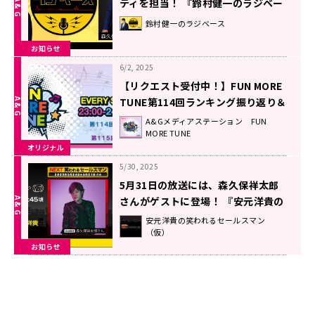
ティを担当！ 『鈴村健一のラジベー
ス』#217
鈴村健一のラジベース
お知らせ
6/2, 2025
【リクエスト受付中！】FUN MORE
TUNE第114回ランキング振り返り＆
第115回 注目楽曲紹介
A&Gメディアステーション FUN
MORE TUNE
オリジナル
5/30, 2025
5月31日の放送には、森久保祥太郎
さんがゲストに登場！ 『安元洋貴の
笑われるセールスマン（仮）』
安元洋貴の笑われるセールスマン
（仮）
お知らせ