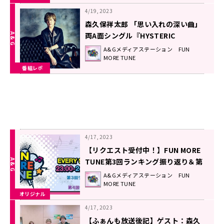
4/19, 2023
森久保祥太郎 「思い入れの深い曲」
両A面シングル『HYSTERIC
CARAVAN / MOTIVE RAIN』に込め
A&Gメディアステーション FUN
MORE TUNE
た想い！
番組レポ
4/17, 2023
【リクエスト受付中！】FUN MORE
TUNE第3回ランキング振り返り＆第
4回注目楽曲紹介
A&Gメディアステーション FUN
MORE TUNE
オリジナル
4/17, 2023
【ふぁんも放送後記】ゲスト：森久