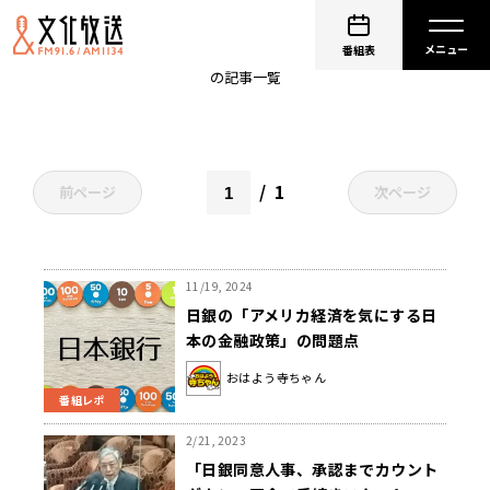
植田和男
番組表
の記事一覧
1
前ページ
次ページ
11/19, 2024
日銀の「アメリカ経済を気にする日
本の金融政策」の問題点
おはよう寺ちゃん
番組レポ
2/21, 2023
「日銀同意人事、承認までカウント