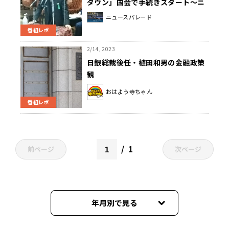
ダウン」国会で手続きスタート～ニ
ュースパレード 山本香記者取材後記
ニュースパレード
番組レポ
2/14, 2023
日銀総裁後任・植田和男の金融政策
観
おはよう寺ちゃん
番組レポ
1
前ページ
次ページ
年月別で見る