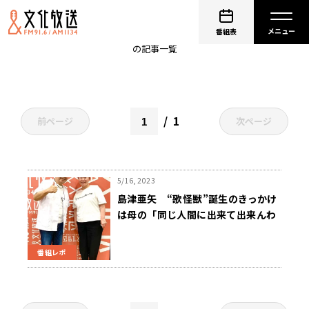
歌怪獣
番組表
の記事一覧
1
前ページ
次ページ
5/16, 2023
島津亜矢 “歌怪獣”誕生のきっかけ
は母の「同じ人間に出来て出来んわ
けなか！」
番組レポ