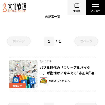
正社員
番組表
の記事一覧
1
前ページ
次ページ
3/4, 2024
バブル時代の「フリーアルバイタ
ー」が復活か？今あえて“非正規”選
ぶ若者が増える理由とは
おはよう寺ちゃん
番組レポ