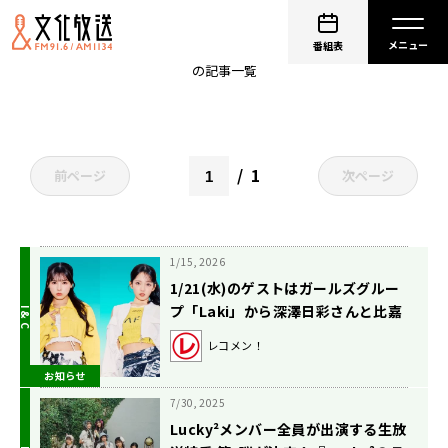
比嘉優和
番組表
の記事一覧
1
前ページ
次ページ
1/15, 2026
1/21(水)のゲストはガールズグルー
プ「Laki」から深澤日彩さんと比嘉
優和さん！【矢吹奈子のレコメ
レコメン！
ン！】
お知らせ
7/30, 2025
Lucky²メンバー全員が出演する生放