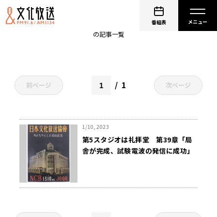
清田文永
番組表
の記事一覧
1
前ページ
次ページ
1/10, 2023
第5スタジオは礼拝堂 第39章「局
舎が完成、試験電波の発信に成功」