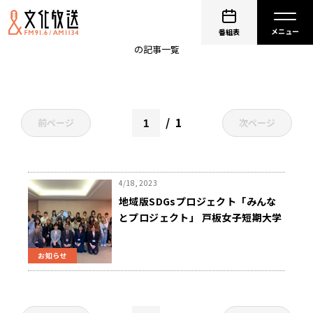
済生会中央病院
番組表
の記事一覧
1
前ページ
次ページ
4/18, 2023
地域版SDGsプロジェクト「みんな
とプロジェクト」 戸板女子短期大学
食物栄養科 新一年生も参加し、メニ
ュー開発へ
お知らせ