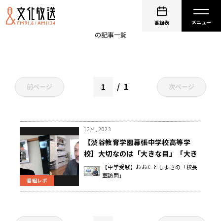
渋谷教育学園幕張中学校高等学校
番組表
の記事一覧
1
前ページ
次ページ
12/4, 2023
【渋谷教育学園幕張中学校高等学
校】大切なのは「大きな目」「大き
な耳」「小さな口」で接すること。
【中学受験】おおたとしまさの「校長
室訪問」
田村 聡明 校長先生
番組レポ