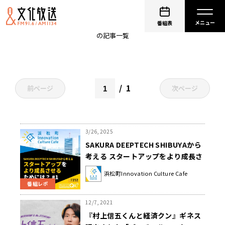
渋谷
番組表
の記事一覧
1
前ページ
次ページ
3/26, 2025
SAKURA DEEPTECH SHIBUYAから
考える スタートアップをより成長さ
せるためには？
浜松町Innovation Culture Cafe
番組レポ
12/7, 2021
『村上信五くんと経済クン』ギネス