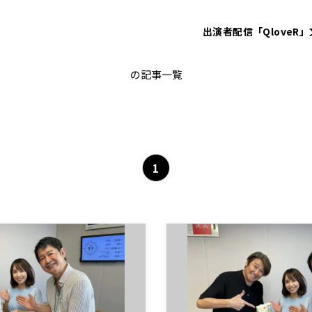
出演者
配信「QloveR」
片山美紀
の記事一覧
1