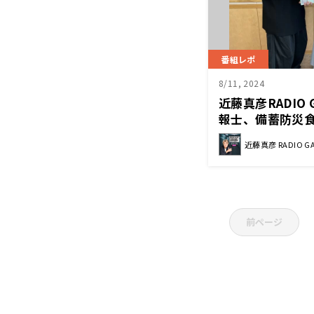
番組レポ
8/11, 2024
近藤真彦RADIO 
報士、備蓄防災
山美紀さん②
近藤真彦 RADIO G
前ページ