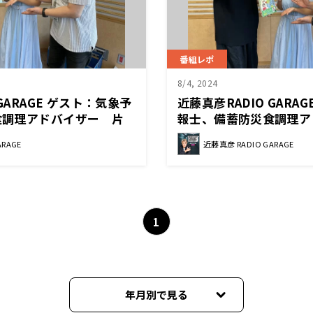
番組レポ
8/4, 2024
GARAGE ゲスト：気象予
近藤真彦RADIO GARA
食調理アドバイザー 片
報士、備蓄防災食調理ア
山美紀さん①
ARAGE
近藤真彦 RADIO GARAGE
1
年月別で見る