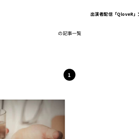
出演者
配信「QloveR」
発育遅延
の記事一覧
1