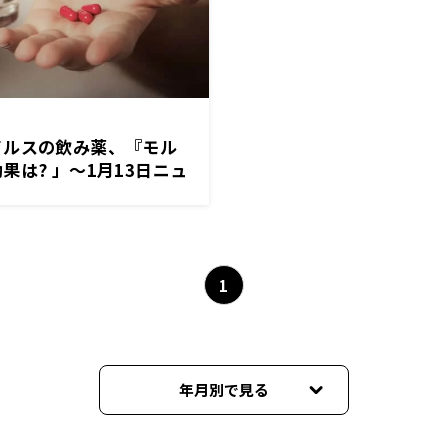
イルスの飲み薬、『モル
果は? 」～1月13日ニュ
ORI
1
年月別で見る