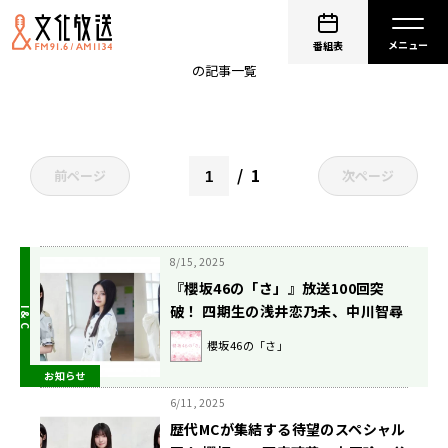
石森璃花
番組表
の記事一覧
1
前ページ
次ページ
8/15, 2025
『櫻坂46の「さ」』放送100回突
破！ 四期生の浅井恋乃未、中川智尋
が番組初登場!! 8月31日（日）放送
櫻坂46の「さ」
お知らせ
6/11, 2025
歴代MCが集結する待望のスペシャル