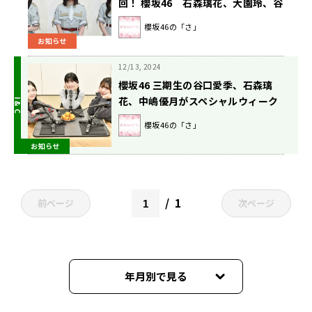
回！ 櫻坂46 石森璃花、大園玲、谷
口愛季が登場！ 『櫻坂46の「さ」』
櫻坂46の「さ」
6/15（日）午後7時から
お知らせ
12/13, 2024
櫻坂46 三期生の谷口愛季、石森璃
花、中嶋優月がスペシャルウィーク
はこたつでトーク！ 『櫻坂46の
櫻坂46の「さ」
「さ」』12月15日（日）放送
お知らせ
1
前ページ
次ページ
年月別で見る