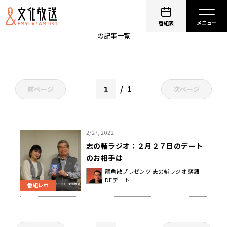
石田ショーキチ
番組表
の記事一覧
1
前ページ
次ページ
2/27, 2022
志の輔ラジオ：２月２７日のデート
のお相手は
龍角散プレゼンツ 志の輔ラジオ 落語
DEデート
番組レポ