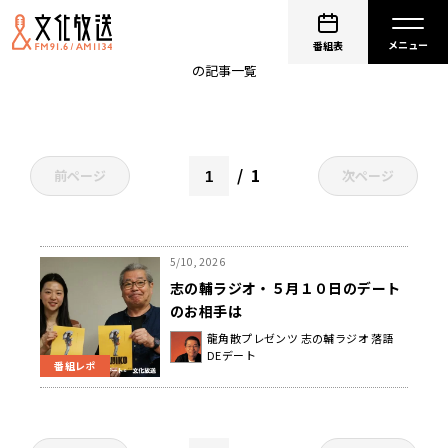
祇園祭
番組表
の記事一覧
1
前ページ
次ページ
5/10, 2026
志の輔ラジオ・５月１０日のデート
のお相手は
龍角散プレゼンツ 志の輔ラジオ 落語
DEデート
番組レポ