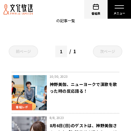
神野美伽
番組表
の記事一覧
1
前ページ
次ページ
10/30, 2023
神野美伽、ニューヨークで演歌を歌
った時の反応語る！
番組レポ
8/8, 2023
8月6日(日)のゲストは、神野美伽さ