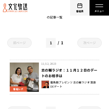
秋刀魚火事
番組表
の記事一覧
1
前ページ
次ページ
11/12, 2023
志の輔ラジオ：１１月１２日のデー
トのお相手は
龍角散プレゼンツ 志の輔ラジオ 落語
DEデート
番組レポ