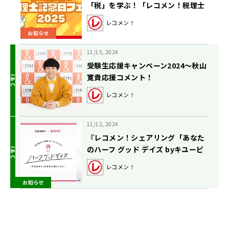
「税」を学ぶ！「レコメン！税理士
記念日フェア2025」2月23日（日）
レコメン！
開催 文化放送メディアプラスホー
お知らせ
ル【100名・無料招待】
11/15, 2024
受験生応援キャンペーン2024～秋山
寛貴応援コメント！
レコメン！
11/12, 2024
『レコメン！シェアリング「あなた
のハーフ グッド デイズ byキユーピ
ーハーフ」』 最優秀賞が決定！話題
レコメン！
作を数多く手掛ける生方美久による
お知らせ
脚本でオーディオドラマ化！