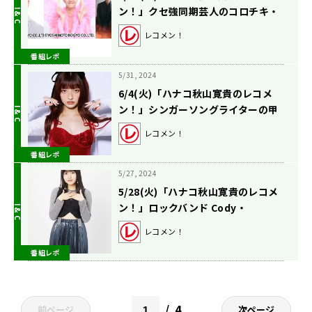
ン！」クセ強同期芸人のコロチキ・
ナダルさんとZAZYさんが生登場！
レコメン！
timeleszからのスペシャルコメント
番組レポ
も放送！
5/31, 2024
6/4(火)「ハナコ秋山寛貴のレコメ
ン！」シンガーソングライターの甲
田まひるさんが生登場！
レコメン！
番組レポ
5/27, 2024
5/28(火)「ハナコ秋山寛貴のレコメ
ン！」ロックバンド Cody・
Lee(李)、アイドルグループ
レコメン！
BEYOOOOONDSが生登場！
番組レポ
4
前ページ
次ページ