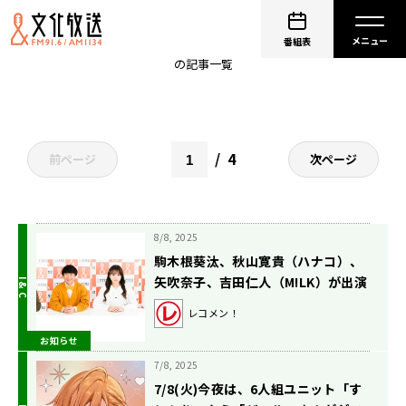
秋山寛貴
番組表
の記事一覧
4
前ページ
次ページ
8/8, 2025
駒木根葵汰、秋山寛貴（ハナコ）、
矢吹奈子、吉田仁人（M!LK）が出演
するラジオドラマの放送が決定！
レコメン！
『文化放送 終戦80年スペシャル レ
お知らせ
コメン！オリジナルラジオドラマ
「ソラノイノチ」』8月15日（金）
7/8, 2025
放送
7/8(火)今夜は、6人組ユニット「す