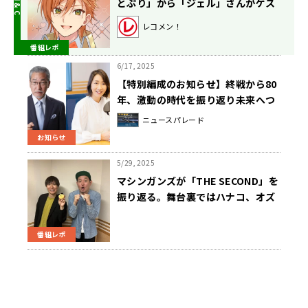
とぷり」から「ジェル」さんがゲス
トで登場！【ハナコ秋山寛貴のレコ
レコメン！
メン！】
番組レポ
6/17, 2025
【特別編成のお知らせ】終戦から80
年、激動の時代を振り返り未来へつ
なぐ ～8月15日は特別番組を続々放
ニュースパレード
送
お知らせ
5/29, 2025
マシンガンズが「THE SECOND」を
振り返る。舞台裏ではハナコ、オズ
ワルド、真空ジェシカらの応援も
番組レポ