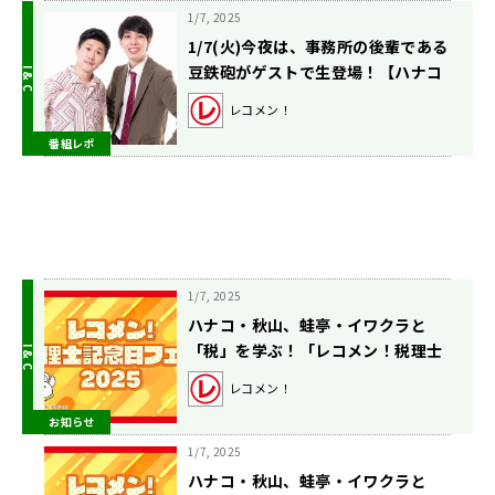
1/7, 2025
1/7(火)今夜は、事務所の後輩である
豆鉄砲がゲストで生登場！【ハナコ
秋山寛貴のレコメン！】
レコメン！
番組レポ
1/7, 2025
ハナコ・秋山、蛙亭・イワクラと
「税」を学ぶ！「レコメン！税理士
記念日フェア2025」2月23日（日）
レコメン！
開催 文化放送メディアプラスホー
お知らせ
ル【100名・無料招待】
1/7, 2025
ハナコ・秋山、蛙亭・イワクラと