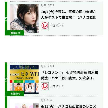
9/29, 2024
10/1(火)今夜は、声優の田中有紀さ
んがゲストで生登場！【ハナコ秋山
寛貴のレコメン！】
レコメン！
番組レポ
6/28, 2024
『レコメン！』 七夕特別企画 駒木根
葵汰、ハナコ秋山寛貴、矢吹奈子、
MiLK吉田仁人が叶える “リスナーの
レコメン！
願い事” 発表！
お知らせ
6/9, 2024
6/11(火)「ハナコ秋山寛貴のレコメ