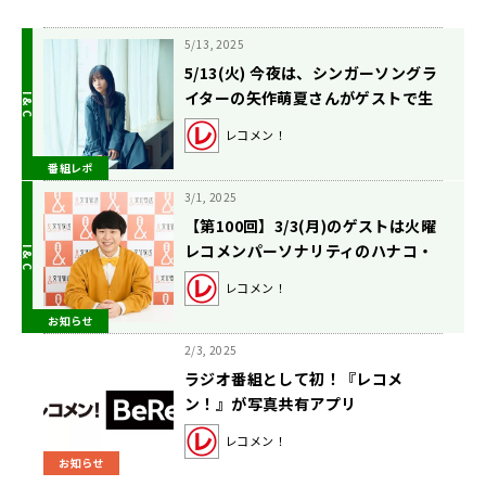
5/13, 2025
5/13(火) 今夜は、シンガーソングラ
イターの矢作萌夏さんがゲストで生
登場！【ハナコ秋山寛貴のレコメ
レコメン！
ン！】
番組レポ
3/1, 2025
【第100回】3/3(月)のゲストは火曜
レコメンパーソナリティのハナコ・
秋山寛貴さん！【駒木根葵汰のレコ
レコメン！
メン！】
お知らせ
2/3, 2025
ラジオ番組として初！『レコメ
ン！』が写真共有アプリ
「BeReal.」公式アカウントを開設
レコメン！
お知らせ