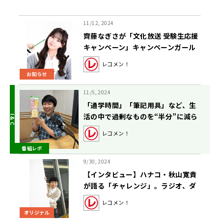
11/12, 2024
齊藤なぎさが「文化放送 受験生応援
キャンペーン」キャンペーンガール
に就任決定！
レコメン！
お知らせ
11/5, 2024
「通学時間」「筆記用具」など、⽣
活の中で過剰なものを“半分”に減ら
すとイイコトがあった“ハーフグッド
レコメン！
なエピソード”にハナコ秋山も納
番組レポ
得！
9/30, 2024
【インタビュー】ハナコ・秋山寛貴
が語る「チャレンジ」。ラジオ、ダ
ンス、アクション、“コントの原
レコメン！
点”の隣でリアクション…挑戦の先に
オリジナル
描く夢