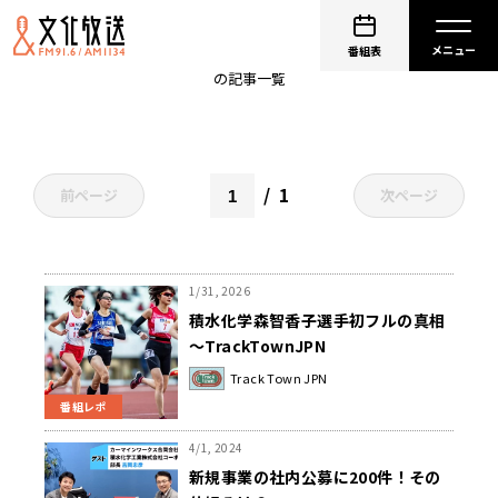
積水化学工業
番組表
の記事一覧
1
前ページ
次ページ
1/31, 2026
積水化学森智香子選手初フルの真相
～TrackTownJPN
Track Town JPN
番組レポ
4/1, 2024
新規事業の社内公募に200件！その