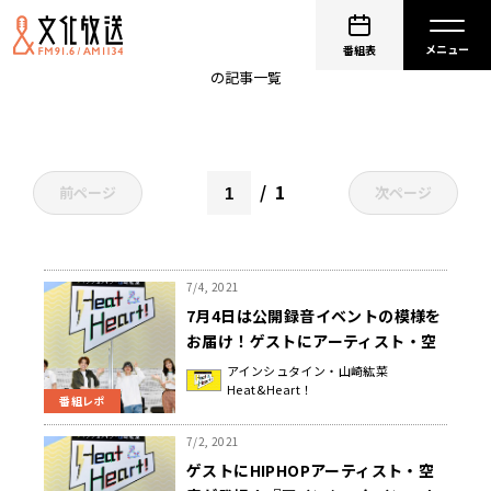
空音
番組表
の記事一覧
1
前ページ
次ページ
7/4, 2021
7月4日は公開録音イベントの模様を
お届け！ゲストにアーティスト・空
音が登場！『アインシュタイン・山
アインシュタイン・山崎紘菜
Heat&Heart！
崎紘菜 Heat & Heart!』
番組レポ
7/2, 2021
ゲストにHIPHOPアーティスト・空