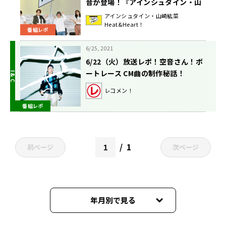
音が登場！『アインシュタイン・山
崎紘菜 Heat & Heart!』公開録音イ
アインシュタイン・山崎紘菜
Heat&Heart！
ベント
番組レポ
6/25, 2021
6/22（火）放送レポ！空音さん！ボ
ートレース CM曲の制作秘話！
レコメン！
番組レポ
1
前ページ
次ページ
年月別で見る