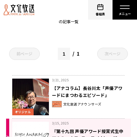
第十九回声優アワード
番組表
の記事一覧
1
前ページ
次ページ
3/21, 2025
【アナコラム】長谷川太「声優アワ
ードにまつわるエピソード」
文化放送アナウンサーズ
オリジナル
3/15, 2025
『第十九回 声優アワード授賞式生中