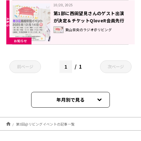
10/20, 2025
第1部に西田望見さんのゲスト出演
が決定＆チケットQloveR会員先行
抽選申込受付中！12月14日（日）開
東山奈央のラジオ＠リビング
催『東山奈央のラジオ＠リビング』
お知らせ
番組イベント
1
前ページ
次ページ
年月別で見る
2025年12月
第3回@リビングイベントの記事一覧
2025年11月