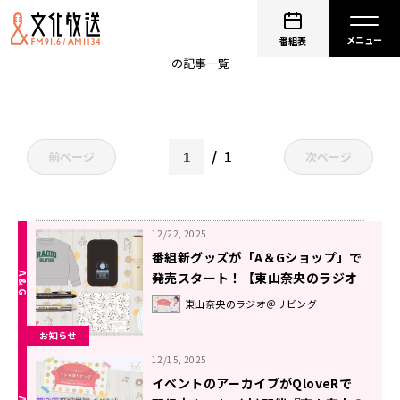
第3回@リビングイベント
番組表
の記事一覧
1
前ページ
次ページ
12/22, 2025
番組新グッズが「A＆Gショップ」で
発売スタート！【東山奈央のラジオ
＠リビング】
東山奈央のラジオ＠リビング
お知らせ
12/15, 2025
イベントのアーカイブがQloveRで